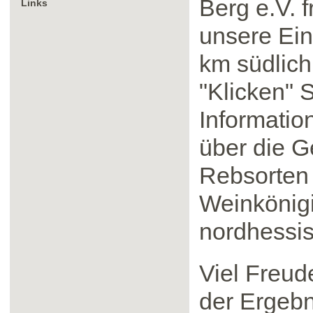
Berg e.V. f
Links
unsere Ein
km südlich
"Klicken" 
Informatio
über die G
Rebsorten 
Weinkönigi
nordhessi
Viel Freu
der Ergebn