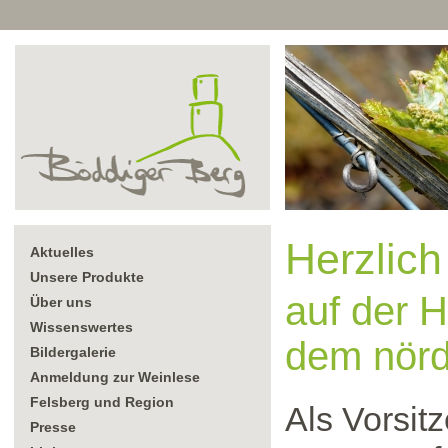
Herzlic
Aktuelles
Unsere Produkte
auf der 
Über uns
Wissenswertes
dem nörd
Bildergalerie
Anmeldung zur Weinlese
Felsberg und Region
Als Vorsit
Presse